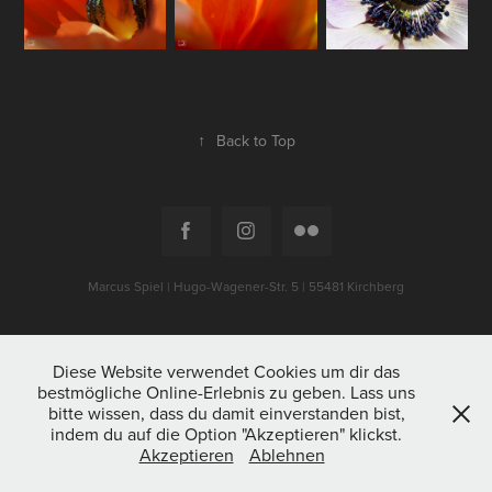
↑
Back to Top
Marcus Spiel | Hugo-Wagener-Str. 5 | 55481 Kirchberg
Diese Website verwendet Cookies um dir das
bestmögliche Online-Erlebnis zu geben. Lass uns
bitte wissen, dass du damit einverstanden bist,
indem du auf die Option "Akzeptieren" klickst.
Akzeptieren
Ablehnen