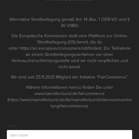
Alternative Streitbeilegung gemäß Art. 14 Abs. 1 ODR-VO und §
36 VSBG:
Die Europäische Kommission stellt eine Plattform zur Online-
Streitbeilegung (OS) bereit, die du
unter
https://ec.europa.eu/consumers/odr
findest. Zur Teilnahme
an einem Streitbeilegungsverfahren vor einer
Verbraucherschlichtungsstelle sind wir nicht verpflichtet und
nicht bereit.
Wir sind seit 25.11.2021 Mitglied der Initiative “FairCommerce”.
Nähere Informationen hierzu finden Sie unter
www.haendlerbund.de/faircommerce
(https://www.haendlerbund.de/de/haendlerbund/interessenvertre
tung/faircommerce).
name *